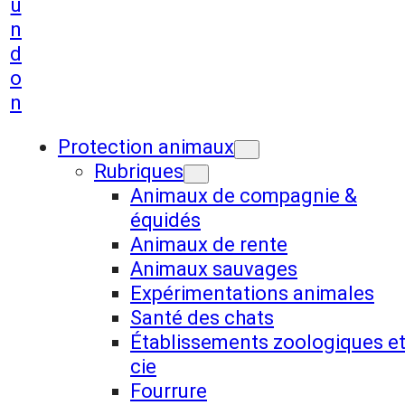
u
n
d
o
n
Protection animaux
Rubriques
Animaux de compagnie &
équidés
Animaux de rente
Animaux sauvages
Expérimentations animales
Santé des chats
Établissements zoologiques e
cie
Fourrure