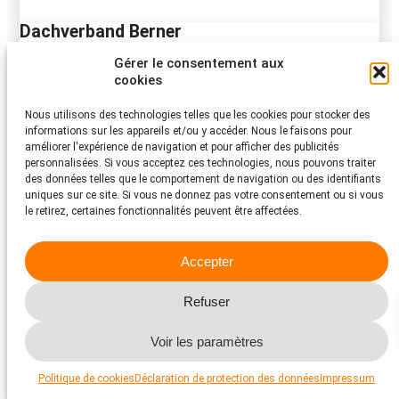
Dachverband Berner
Tierschutzorganisationen
Gérer le consentement aux
cookies
Sekretariat
3003 Bern
Nous utilisons des technologies telles que les cookies pour stocker des
Bern
informations sur les appareils et/ou y accéder. Nous le faisons pour
améliorer l'expérience de navigation et pour afficher des publicités
personnalisées. Si vous acceptez ces technologies, nous pouvons traiter
Vers le site web
des données telles que le comportement de navigation ou des identifiants
uniques sur ce site. Si vous ne donnez pas votre consentement ou si vous
Fondation Neuchâteloise d’Accueil pour
le retirez, certaines fonctionnalités peuvent être affectées.
Animaux F.N.A.A.
Accepter
Refuge de Cottendart
Route de Cottendart 7
2013 Colombier
Refuser
Neuenburg
Téléphone 032 841 38 31
Voir les paramètres
Politique de cookies
Déclaration de protection des données
Impressum
Vers le site web