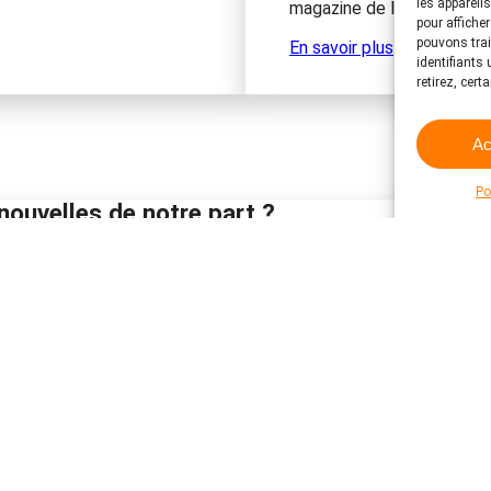
les appareil
magazine de la PSA.
pour affiche
pouvons trai
En savoir plus
identifiants
retirez, cert
Ac
Po
nouvelles de notre part ?
 de nos projets de protection des animaux.
us abonner*