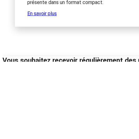
présente dans un format compact.
En savoir plus
Vous souhaitez recevoir régulièrement des 
Abonnez-vous à notre newsletter et soyez toujours au courant
Choisissez la ou les newslettres auxquelles vous souhaitez vo