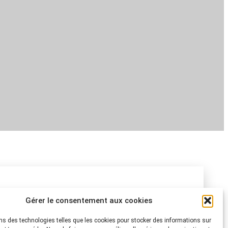
Gérer le consentement aux cookies
au courant des dernières nouvelles et lire des
s inscrivez-vous dès maintenant pour recevoir le
ns des technologies telles que les cookies pour stocker des informations sur