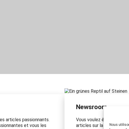
Newsroom
es articles passionnants.
Vous voulez être toujours 
ssionnantes et vous les
articles sur la PSA ? Alor
Nous utiliso