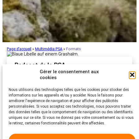
Page d’accueil
»
Multimédia PSA
»
Formats
Podcast de la PSA
Gérer le consentement aux
cookies
Espace de discussion. Écoutez également
« Tierschutz im Fokus » sur Spotify, Google Podcasts
ou utilisez le flux RSS.
Nous utilisons des technologies telles que les cookies pour stocker des
informations sur les appareils et/ou y accéder. Nous le faisons pour
En savoir plus
améliorer l'expérience de navigation et pour afficher des publicités
personnalisées. Si vous acceptez ces technologies, nous pouvons traiter
des données telles que le comportement de navigation ou des identifiants
uniques sur ce site. Si vous ne donnez pas votre consentement ou si vous
STS-Video
le retirez, certaines fonctionnalités peuvent être affectées.
Faites connaissance avec des animaux à placer dans
notre propre émission de télévision tierreport.ch.