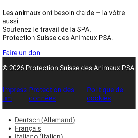
b
a
u
o
g
b
Les animaux ont besoin d’aide – la vôtre
o
r
e
aussi.
k
a
Soutenez le travail de la SPA.
m
Protection Suisse des Animaux PSA.
Faire un don
© 2026 Protection Suisse des Animaux PSA
Impress
Protection des
Politique de
um
données
cookies
Deutsch
(
Allemand
)
Français
Italiano
(
Italien
)