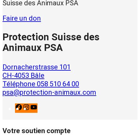
Suisse des Animaux PSA
Faire un don
Protection Suisse des
Animaux PSA
Dornacherstrasse 101
CH-4053 Bâle
Téléphone 058 510 64 00
psa@protection-animaux.com
F
I
Y
a
n
o
c
s
u
Votre soutien compte
e
t
T