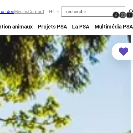
Suchen
e un don
Médias
Contact
FR
https://www.facebook.com/schw
Ins
Y
ntion animaux
Projets PSA
La PSA
Multimédia PSA