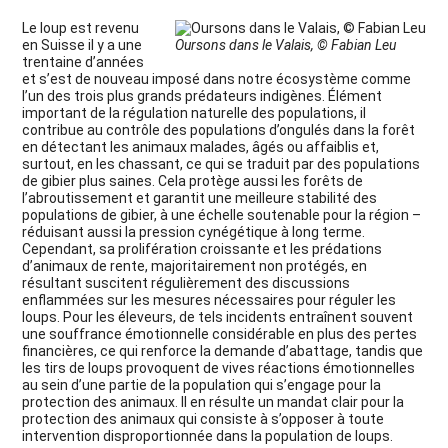
Le loup est revenu
en Suisse il y a une
Oursons dans le Valais, © Fabian Leu
trentaine d’années
et s’est de nouveau imposé dans notre écosystème comme
l’un des trois plus grands prédateurs indigènes. Élément
important de la régulation naturelle des populations, il
contribue au contrôle des populations d’ongulés dans la forêt
en détectant les animaux malades, âgés ou affaiblis et,
surtout, en les chassant, ce qui se traduit par des populations
de gibier plus saines. Cela protège aussi les forêts de
l’abroutissement et garantit une meilleure stabilité des
populations de gibier, à une échelle soutenable pour la région –
réduisant aussi la pression cynégétique à long terme.
Cependant, sa prolifération croissante et les prédations
d’animaux de rente, majoritairement non protégés, en
résultant suscitent régulièrement des discussions
enflammées sur les mesures nécessaires pour réguler les
loups. Pour les éleveurs, de tels incidents entraînent souvent
une souffrance émotionnelle considérable en plus des pertes
financières, ce qui renforce la demande d’abattage, tandis que
les tirs de loups provoquent de vives réactions émotionnelles
au sein d’une partie de la population qui s’engage pour la
protection des animaux. Il en résulte un mandat clair pour la
protection des animaux qui consiste à s’opposer à toute
intervention disproportionnée dans la population de loups.