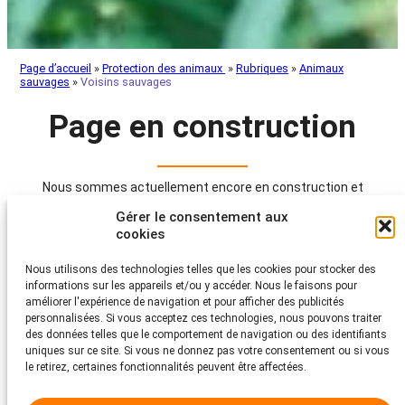
Page d’accueil
»
Protection des animaux
»
Rubriques
»
Animaux
sauvages
»
Voisins sauvages
Page en construction
Nous sommes actuellement encore en construction et
travaillons actuellement à la mise à disposition de tous les
Gérer le consentement aux
contenus pour vous.
cookies
Merci de patienter encore un peu pendant que nous ajoutons
les dernières finitions et informations.
Nous utilisons des technologies telles que les cookies pour stocker des
Merci de votre compréhension et revenez nous voir bientôt !
informations sur les appareils et/ou y accéder. Nous le faisons pour
améliorer l'expérience de navigation et pour afficher des publicités
Vous souhaitez nous soutenir ?
personnalisées. Si vous acceptez ces technologies, nous pouvons traiter
des données telles que le comportement de navigation ou des identifiants
uniques sur ce site. Si vous ne donnez pas votre consentement ou si vous
le retirez, certaines fonctionnalités peuvent être affectées.