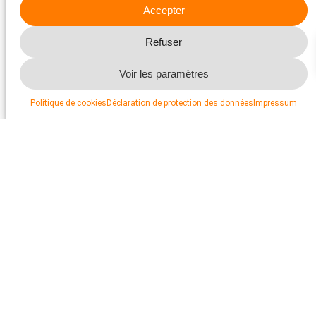
Accepter
Refuser
Voir les paramètres
Politique de cookies
Déclaration de protection des données
Impressum
Soutenez-nous pour aider les animaux
Aidez-nous à aider les animaux. Grâce à vos dons, nous
travaillons sans relâche pour améliorer sensiblement la
situation des animaux en détresse. Le service de conseil et les
services spécialisés de la Protection Suisse des Animaux PSA
et de ses sections s’engagent efficacement en faveur du bien-
être animal. Nous vous en faisons la promesse.
La PSA est reconnue en tant qu’institution d’utilité publique.
Vos dons sont donc déductibles fiscalement.
Faire un don maintenant