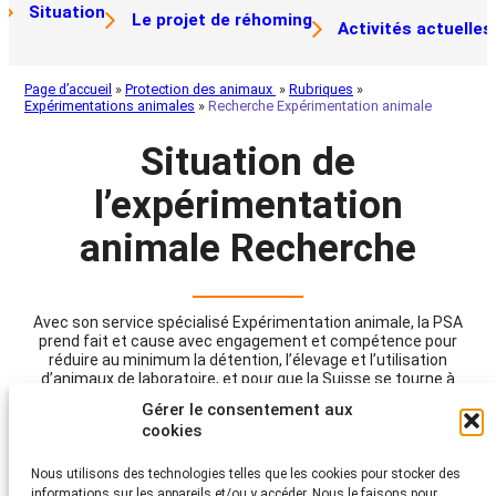
Situation
Le projet de réhoming
Activités actuelles
Page d’accueil
»
Protection des animaux
»
Rubriques
»
Expérimentations animales
»
Recherche Expérimentation animale
Situation de
l’expérimentation
animale Recherche
Avec son service spécialisé Expérimentation animale, la PSA
prend fait et cause avec engagement et compétence pour
réduire au minimum la détention, l’élevage et l’utilisation
d’animaux de laboratoire, et pour que la Suisse se tourne à
l’avenir en faveur d’une recherche sur les maladies humaines
Gérer le consentement aux
avec des méthodes sans (expérimentations sur les) animaux.
cookies
Le service spécialisé se consacre ici avec beaucoup de
connaissances et d’expérience à toute une série de questions
scientifiques, éthiques et importantes pour la protection des
Nous utilisons des technologies telles que les cookies pour stocker des
animaux en matière d’expérimentations animales et de
informations sur les appareils et/ou y accéder. Nous le faisons pour