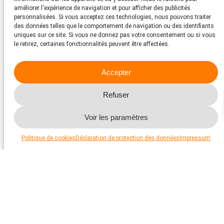
méthodes alternatives.
améliorer l'expérience de navigation et pour afficher des publicités
personnalisées. Si vous acceptez ces technologies, nous pouvons traiter
L’approche constructive et compétente de la PSA et les
des données telles que le comportement de navigation ou des identifiants
résultats positifs obtenus sont largement reconnus et
uniques sur ce site. Si vous ne donnez pas votre consentement ou si vous
respectés par les organisations apparentées avec lesquelles
le retirez, certaines fonctionnalités peuvent être affectées.
nous sommes en contact, aussi bien sur le plan national
qu’international.
Accepter
Refuser
Voir les paramètres
Politique de cookies
Déclaration de protection des données
Impressum
Une nouvelle vie pour les animaux de
laboratoire