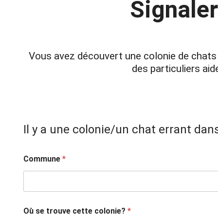
Signaler
Vous avez découvert une colonie de chats e
des particuliers ai
Il y a une colonie/un chat errant d
N
Commune
*
o
m
A
d
r
e
Où se trouve cette colonie?
*
s