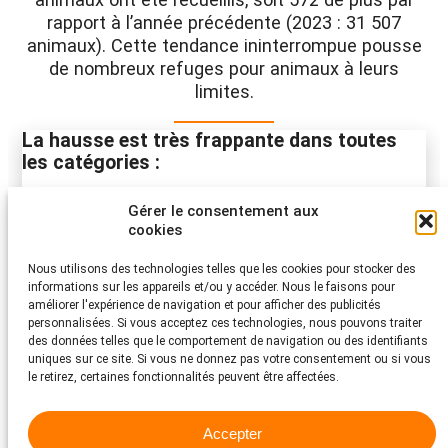
rapport à l’année précédente (2023 : 31 507
animaux). Cette tendance ininterrompue pousse
de nombreux refuges pour animaux à leurs
limites.
La hausse est très frappante dans toutes
les catégories :
Animaux abandonnés
(remise volontaire) : 25 403 animaux
Gérer le consentement aux
(+ 306 par rapport à 2023)
cookies
Animaux trouvés
: 5449 animaux (+ 212 par rapport à
2023)
Nous utilisons des technologies telles que les cookies pour stocker des
informations sur les appareils et/ou y accéder. Nous le faisons pour
Animaux provenant de saisies officielles
: 1234 animaux
améliorer l'expérience de navigation et pour afficher des publicités
(+ 61 par rapport à 2023)
personnalisées. Si vous acceptez ces technologies, nous pouvons traiter
Le nombre d’
animaux placés
a augmenté de manière
des données telles que le comportement de navigation ou des identifiants
significative, se hissant à
18 829
(+ 2716 par rapport à 2023),
uniques sur ce site. Si vous ne donnez pas votre consentement ou si vous
ce qui témoigne d’un engagement remarquable des sections
le retirez, certaines fonctionnalités peuvent être affectées.
de la PSA. Le nombre d’
animaux restitués à leurs
propriétaires
s’inscrit à
1677
, soit un peu moins que l’année
précédente (2023 : 1839).
Accepter
Les poissons restent en tête des animaux