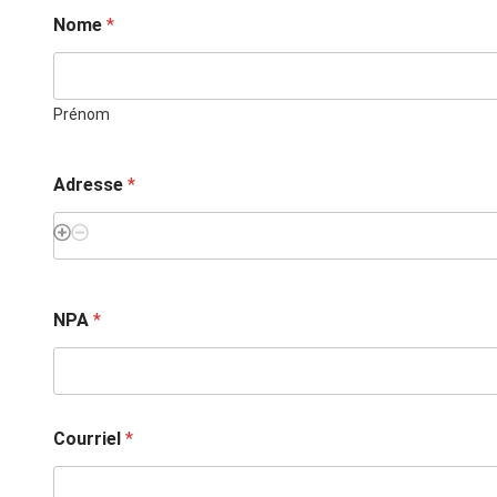
i
Nome
*
n
f
o
r
Prénom
m
a
t
i
Adresse
*
o
n
*
NPA
*
Courriel
*