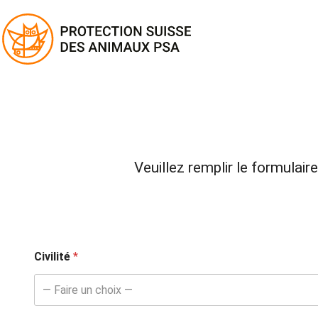
Aller
au
contenu
Veuillez remplir le formula
N
Civilité
*
o
m
e
— Faire un choix —
d
'