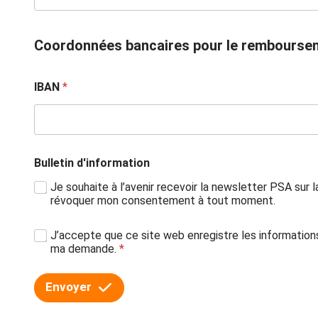
Coordonnées bancaires pour le rembourse
IBAN
*
Bulletin d'information
Je souhaite à l’avenir recevoir la newsletter PSA su
révoquer mon consentement à tout moment.
C
J’accepte que ce site web enregistre les informatio
o
ma demande.
*
n
s
Envoyer
e
n
t