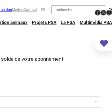
Suchen
e un don
Médias
Contact
FR
https://www.facebook.com/schw
Ins
Y
ntion animaux
Projets PSA
La PSA
Multimédia PSA
u solde de votre abonnement.