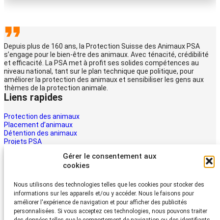
Depuis plus de 160 ans, la Protection Suisse des Animaux PSA
s’engage pour le bien-être des animaux. Avec ténacité, crédibilité
et efficacité. La PSA met à profit ses solides compétences au
niveau national, tant sur le plan technique que politique, pour
améliorer la protection des animaux et sensibiliser les gens aux
thèmes de la protection animale.
Liens rapides
Protection des animaux
Placement d’animaux
Détention des animaux
Projets PSA
La PSA
Gérer le consentement aux
Multimédia PSA
cookies
Contact
Aider maintenant
Nous utilisons des technologies telles que les cookies pour stocker des
informations sur les appareils et/ou y accéder. Nous le faisons pour
Les animaux ont besoin d’aide – la vôtre aussi. Soutenez le travail
améliorer l'expérience de navigation et pour afficher des publicités
du Protection Suisse des Animaux PSA
personnalisées. Si vous acceptez ces technologies, nous pouvons traiter
Faire un don