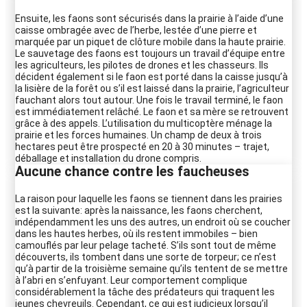
Ensuite, les faons sont sécurisés dans la prairie à l’aide d’une
caisse ombragée avec de l’herbe, lestée d’une pierre et
marquée par un piquet de clôture mobile dans la haute prairie.
Le sauvetage des faons est toujours un travail d’équipe entre
les agriculteurs, les pilotes de drones et les chasseurs. Ils
décident également si le faon est porté dans la caisse jusqu’à
la lisière de la forêt ou s’il est laissé dans la prairie, l’agriculteur
fauchant alors tout autour. Une fois le travail terminé, le faon
est immédiatement relâché. Le faon et sa mère se retrouvent
grâce à des appels. L’utilisation du multicoptère ménage la
prairie et les forces humaines. Un champ de deux à trois
hectares peut être prospecté en 20 à 30 minutes – trajet,
déballage et installation du drone compris.
Aucune chance contre les faucheuses
La raison pour laquelle les faons se tiennent dans les prairies
est la suivante: après la naissance, les faons cherchent,
indépendamment les uns des autres, un endroit où se coucher
dans les hautes herbes, où ils restent immobiles – bien
camouflés par leur pelage tacheté. S’ils sont tout de même
découverts, ils tombent dans une sorte de torpeur; ce n’est
qu’à partir de la troisième semaine qu’ils tentent de se mettre
à l’abri en s’enfuyant. Leur comportement complique
considérablement la tâche des prédateurs qui traquent les
jeunes chevreuils. Cependant, ce qui est judicieux lorsqu’il