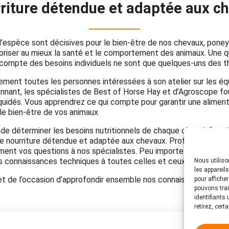
riture détendue et adaptée aux c
l’espèce sont décisives pour le bien-être de nos chevaux, poney
oriser au mieux la santé et le comportement des animaux. Une qua
n compte des besoins individuels ne sont que quelques-uns des t
ment toutes les personnes intéressées à son atelier sur les équ
sionnant, les spécialistes de Best of Horse Hay et d’Agroscope fo
 équidés. Vous apprendrez ce qui compte pour garantir une aliment
e bien-être de vos animaux.
et de déterminer les besoins nutritionnels de chaque cheval, four
de nourriture détendue et adaptée aux chevaux. Profitez de l’oc
ent vos questions à nos spécialistes. Peu importe que vous aye
s connaissances techniques à toutes celles et ceux souhaitant a
Nous utiliso
les appareil
 et de l’occasion d’approfondir ensemble nos connaissances en m
pour affiche
pouvons trai
identifiants
retirez, cert