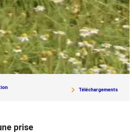
tion
Téléchargements
une prise