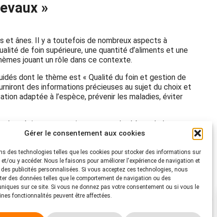
hevaux »
s et ânes. Il y a toutefois de nombreux aspects à
lité de foin supérieure, une quantité d’aliments et une
hèmes jouant un rôle dans ce contexte.
idés dont le thème est « Qualité du foin et gestion de
urniront des informations précieuses au sujet du choix et
ation adaptée à l’espèce, prévenir les maladies, éviter
nit de précieuses connaissances sur le thème de la
Gérer le consentement aux cookies
casion de continuer à vous former dans la magnifique
z déjà de l’expérience dans l’élevage des chevaux ou
méliorer le bien-être de leurs équidés.
ns des technologies telles que les cookies pour stocker des informations sur
s et/ou y accéder. Nous le faisons pour améliorer l'expérience de navigation et
atière d’alimentation adaptée à l’espèce – pour des
r des publicités personnalisées. Si vous acceptez ces technologies, nous
ter des données telles que le comportement de navigation ou des
 uniques sur ce site. Si vous ne donnez pas votre consentement ou si vous le
aines fonctionnalités peuvent être affectées.