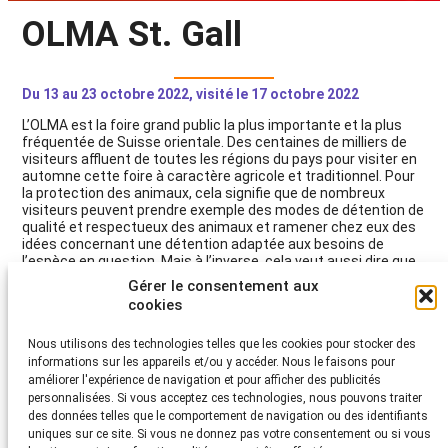
OLMA St. Gall
Du 13 au 23 octobre 2022, visité le 17 octobre 2022
L’OLMA est la foire grand public la plus importante et la plus
fréquentée de Suisse orientale. Des centaines de milliers de
visiteurs affluent de toutes les régions du pays pour visiter en
automne cette foire à caractère agricole et traditionnel. Pour
la protection des animaux, cela signifie que de nombreux
visiteurs peuvent prendre exemple des modes de détention de
qualité et respectueux des animaux et ramener chez eux des
idées concernant une détention adaptée aux besoins de
l’espèce en question. Mais à l’inverse, cela veut aussi dire que
les exemples de détention insuffisante et/ou contraignante
Gérer le consentement aux
pourraient également se retrouver dans les détentions que le
cookies
public réserve à ses animaux, ce qui doit absolument être évité
du point de vue de la protection des animaux. L’organisation de
Nous utilisons des technologies telles que les cookies pour stocker des
l’Olma se montre à bien des égards ouverte aux critiques
informations sur les appareils et/ou y accéder. Nous le faisons pour
formulées par la protection des animaux et à la mise en oeuvre
d’améliorations pour le bien-être des animaux. Ainsi, cette
améliorer l'expérience de navigation et pour afficher des publicités
année encore, des améliorations ont été apportées à des
personnalisées. Si vous acceptez ces technologies, nous pouvons traiter
conditions de détention, et certaines – très exemplaires – ont
des données telles que le comportement de navigation ou des identifiants
été présentées, comme par exemple la détention en groupe
uniques sur ce site. Si vous ne donnez pas votre consentement ou si vous