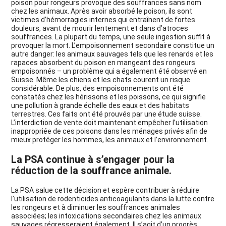
poison pour rongeurs provoque des souffrances sans nom
chez les animaux. Après avoir absorbé le poison, ils sont
victimes d’hémorragies internes qui entraînent de fortes
douleurs, avant de mourir lentement et dans d’atroces
souffrances. La plupart du temps, une seule ingestion suffit à
provoquer la mort. L’empoisonnement secondaire constitue un
autre danger: les animaux sauvages tels que les renards et les
rapaces absorbent du poison en mangeant des rongeurs
empoisonnés – un problème qui a également été observé en
Suisse. Même les chiens et les chats courent un risque
considérable. De plus, des empoisonnements ont été
constatés chez les hérissons et les poissons, ce qui signifie
une pollution à grande échelle des eaux et des habitats
terrestres. Ces faits ont été prouvés par une étude suisse.
L’interdiction de vente doit maintenant empêcher l’utilisation
inappropriée de ces poisons dans les ménages privés afin de
mieux protéger les hommes, les animaux et l’environnement.
La PSA continue à s’engager pour la
réduction de la souffrance animale.
La PSA salue cette décision et espère contribuer à réduire
l’utilisation de rodenticides anticoagulants dans la lutte contre
les rongeurs et à diminuer les souffrances animales
associées; les intoxications secondaires chez les animaux
sauvages régresseraient également. Il s’agit d’un progrès