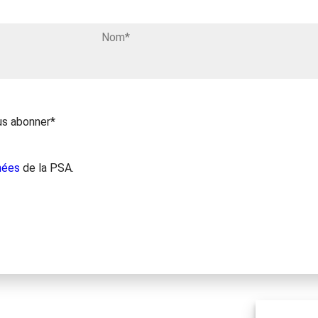
us abonner*
nées
de la PSA.