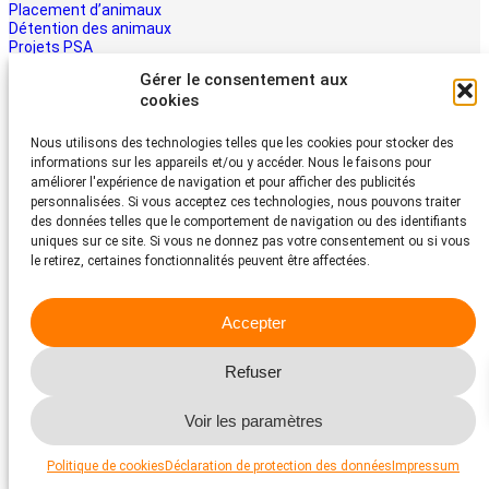
Placement d’animaux
Détention des animaux
Projets PSA
La PSA
Gérer le consentement aux
Multimédia PSA
cookies
Contact
Aider maintenant
Nous utilisons des technologies telles que les cookies pour stocker des
informations sur les appareils et/ou y accéder. Nous le faisons pour
Les animaux ont besoin d’aide – la vôtre aussi. Soutenez le travail
améliorer l'expérience de navigation et pour afficher des publicités
du Protection Suisse des Animaux PSA
personnalisées. Si vous acceptez ces technologies, nous pouvons traiter
Faire un don
des données telles que le comportement de navigation ou des identifiants
Protection Suisse des Animaux PSA
uniques sur ce site. Si vous ne donnez pas votre consentement ou si vous
le retirez, certaines fonctionnalités peuvent être affectées.
Dornacherstrasse 101
CH-4053 Bâle
Accepter
Téléphone 058 510 64 00
psa@protection-animaux.com
Refuser
Facebook
Instagram
YouTube
Voir les paramètres
© 2026 Protection Suisse des Animaux PSA
Impressum
Protection des données
Politique de cookies
Déclaration de protection des données
Impressum
Politique de cookies