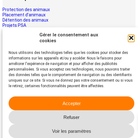
Protection des animaux
Placement d’animaux
Détention des animaux
Projets PSA
La PSA
Gérer le consentement aux
Multimédia PSA
cookies
Contact
Aider maintenant
Nous utilisons des technologies telles que les cookies pour stocker des
informations sur les appareils et/ou y accéder. Nous le faisons pour
Les animaux ont besoin d’aide – la vôtre aussi. Soutenez le travail
améliorer l'expérience de navigation et pour afficher des publicités
du Protection Suisse des Animaux PSA
personnalisées. Si vous acceptez ces technologies, nous pouvons traiter
Faire un don
des données telles que le comportement de navigation ou des identifiants
Protection Suisse des Animaux PSA
uniques sur ce site. Si vous ne donnez pas votre consentement ou si vous
le retirez, certaines fonctionnalités peuvent être affectées.
Dornacherstrasse 101
CH-4053 Bâle
Accepter
Téléphone 058 510 64 00
psa@protection-animaux.com
Refuser
Facebook
Instagram
YouTube
Voir les paramètres
© 2026 Protection Suisse des Animaux PSA