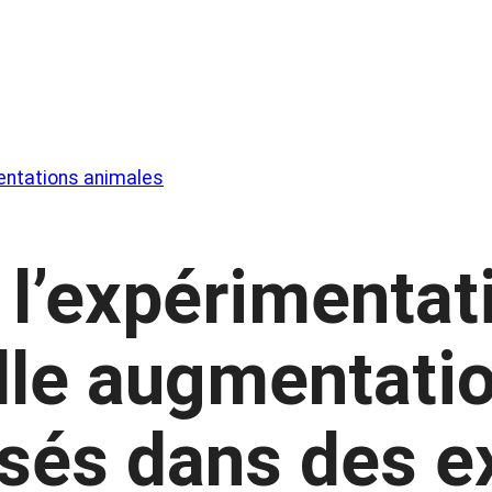
entations animales
e l’expérimentat
lle augmentati
isés dans des e