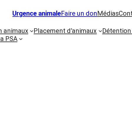
Urgence animale
Faire un don
Médias
Con
n animaux
Placement d’animaux
Détention
ia PSA