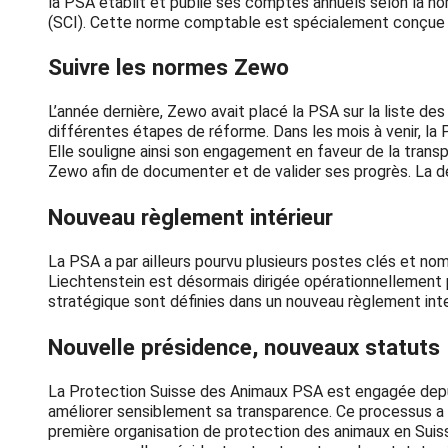
la PSA établit et publie ses comptes annuels selon la n
(SCI). Cette norme comptable est spécialement conçue pou
Suivre les normes Zewo
L’année dernière, Zewo avait placé la PSA sur la liste d
différentes étapes de réforme. Dans les mois à venir, la
Elle souligne ainsi son engagement en faveur de la trans
Zewo afin de documenter et de valider ses progrès. La dé
Nouveau règlement intérieur
La PSA a par ailleurs pourvu plusieurs postes clés et no
Liechtenstein est désormais dirigée opérationnellement 
stratégique sont définies dans un nouveau règlement inter
Nouvelle présidence, nouveaux statuts
La Protection Suisse des Animaux PSA est engagée depui
améliorer sensiblement sa transparence. Ce processus a é
première organisation de protection des animaux en Suis