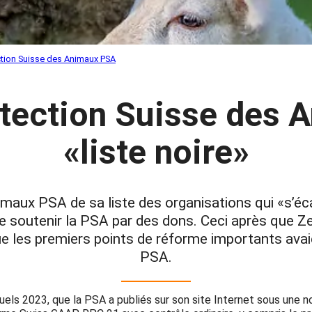
ction Suisse des Animaux PSA
otection Suisse des
«liste noire»
imaux PSA de sa liste des organisations qui «s’
soutenir la PSA par des dons. Ceci après que Zewo,
que les premiers points de réforme importants av
PSA.
s 2023, que la PSA a publiés sur son site Internet sous une nou