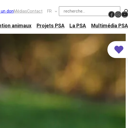
Suchen
e un don
Médias
Contact
FR
https://www.facebook.com/schw
Ins
Y
ntion animaux
Projets PSA
La PSA
Multimédia PSA