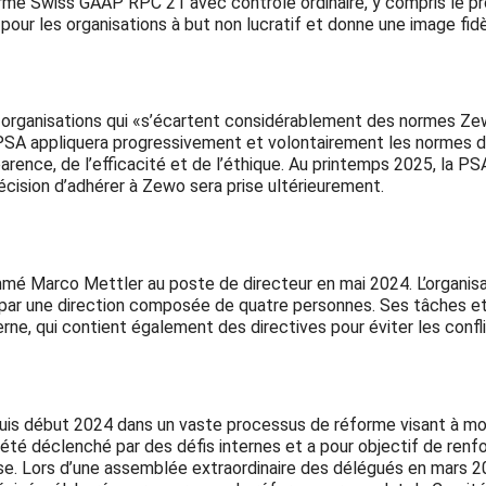
orme Swiss GAAP RPC 21 avec contrôle ordinaire, y compris le p
r les organisations à but non lucratif et donne une image fidèle
es organisations qui «s’écartent considérablement des normes Ze
 PSA appliquera progressivement et volontairement les normes de
parence, de l’efficacité et de l’éthique. Au printemps 2025, la 
cision d’adhérer à Zewo sera prise ultérieurement.
mmé Marco Mettler au poste de directeur en mai 2024. L’organisa
par une direction composée de quatre personnes. Ses tâches et
ne, qui contient également des directives pour éviter les conflit
s début 2024 dans un vaste processus de réforme visant à moder
té déclenché par des défis internes et a pour objectif de renfor
se. Lors d’une assemblée extraordinaire des délégués en mars 20