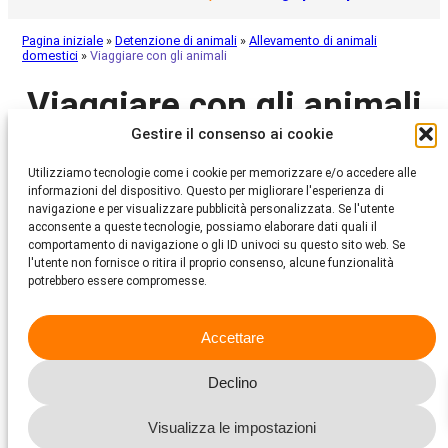
Pagina iniziale
»
Detenzione di animali
»
Allevamento di animali
domestici
»
Viaggiare con gli animali
Viaggiare con gli animali
Gestire il consenso ai cookie
le norme e le disposizioni più
Utilizziamo tecnologie come i cookie per memorizzare e/o accedere alle
importanti
informazioni del dispositivo. Questo per migliorare l'esperienza di
navigazione e per visualizzare pubblicità personalizzata. Se l'utente
acconsente a queste tecnologie, possiamo elaborare dati quali il
comportamento di navigazione o gli ID univoci su questo sito web. Se
Se desidera intraprendere un viaggio con il suo animale da
l'utente non fornisce o ritira il proprio consenso, alcune funzionalità
compagnia, è estremamente importante conoscere le norme
potrebbero essere compromesse.
e le disposizioni in vigore in merito ai viaggi con gli animali in
Svizzera e all’estero.
In ogni caso informatevi tempestivamente presso l’Ufficio
Accettare
federale della sicurezza alimentare e di veterinaria (USAV) su
tutte le formalità e le eventuali autorizzazioni e richieste che
Declino
potrebbero essere necessarie. L’USAV fornisce informazioni
dettagliate sulle diverse normative per i viaggi con gli animali
ed è sempre aggiornato.
Visualizza le impostazioni