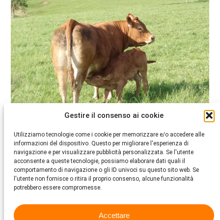
Gestire il consenso ai cookie
Bovini
Utilizziamo tecnologie come i cookie per memorizzare e/o accedere alle
informazioni del dispositivo. Questo per migliorare l'esperienza di
navigazione e per visualizzare pubblicità personalizzata. Se l'utente
Una mucca fa muggito. E nel migliore dei casi è un
acconsente a queste tecnologie, possiamo elaborare dati quali il
muggito felice. Leggete qui cosa è importante
comportamento di navigazione o gli ID univoci su questo sito web. Se
nell’allevamento del bestiame.
l'utente non fornisce o ritira il proprio consenso, alcune funzionalità
Per saperne di più
potrebbero essere compromesse.
Accettare