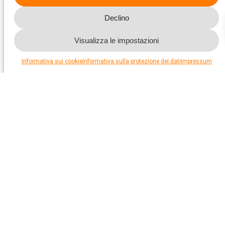
Declino
Visualizza le impostazioni
Informativa sui cookie
Informativa sulla protezione dei dati
Impressum
Maiali
Per decenni si è pensato, a torto, che i maiali fossero
frugali e avessero poche esigenze in fatto di alloggi e
recinti. Ma non è così.
Per saperne di più