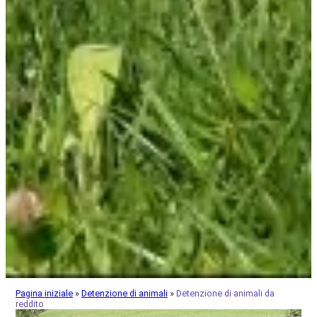
Pagina iniziale
»
Detenzione di animali
»
Detenzione di animali da
reddito