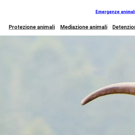
Emergenze animal
Protezione animali
Mediazione animali
Detenzio