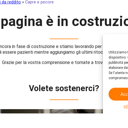
i da reddito
»
Capre e pecore
 pagina è in costruzi
ora in fase di costruzione e stiamo lavorando per preparare tutt
i essere pazienti mentre aggiungiamo gli ultimi ritocchi e le ultim
Utilizziamo 
dispositivo.
Grazie per la vostra comprensione e tornate a trovarci presto!
pubblicità p
elaborare da
Se l'utente n
compromess
Volete sostenerci?
Acc
In