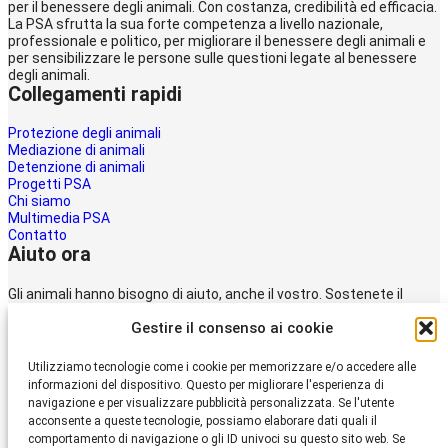
per il benessere degli animali. Con costanza, credibilità ed efficacia.
La PSA sfrutta la sua forte competenza a livello nazionale,
professionale e politico, per migliorare il benessere degli animali e
per sensibilizzare le persone sulle questioni legate al benessere
degli animali.
Collegamenti rapidi
Protezione degli animali
Mediazione di animali
Detenzione di animali
Progetti PSA
Chi siamo
Multimedia PSA
Contatto
Aiuto ora
Gli animali hanno bisogno di aiuto, anche il vostro. Sostenete il
lavoro della
Gestire il consenso ai cookie
Protezione svizzera degli animali PSA.
Donare
Utilizziamo tecnologie come i cookie per memorizzare e/o accedere alle
Protezione Svizzera
informazioni del dispositivo. Questo per migliorare l'esperienza di
degli Animali PSA
navigazione e per visualizzare pubblicità personalizzata. Se l'utente
acconsente a queste tecnologie, possiamo elaborare dati quali il
comportamento di navigazione o gli ID univoci su questo sito web. Se
Dornacherstrasse 101