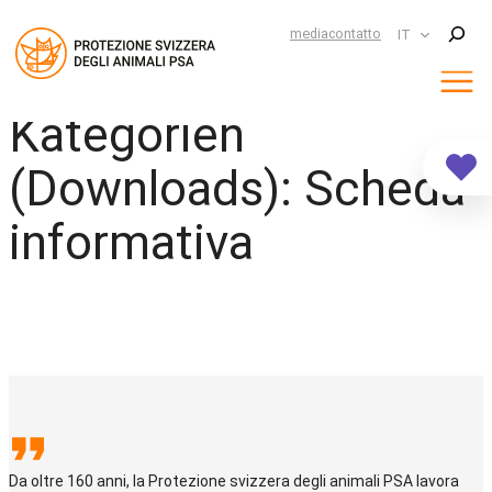
Suchen
media
contatto
IT
Kategorien
Vai
al
contenuto
(Downloads):
Scheda
informativa
Da oltre 160 anni, la Protezione svizzera degli animali PSA lavora