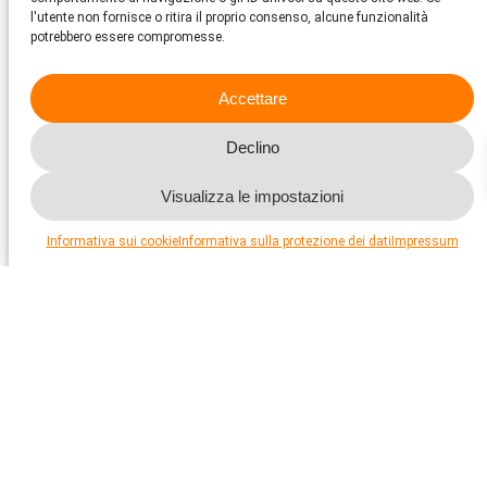
l'utente non fornisce o ritira il proprio consenso, alcune funzionalità
potrebbero essere compromesse.
Pianificare fin dall’inizio un padrino o una
Accettare
madrina per l’animale
Declino
Per i proprietari di animali domestici potrebbe essere piuttosto
utile trovare, già in periodi tranquilli, un «padrino» o una
«madrina»: l’idea di base è cercare una persona adatta che
Visualizza le impostazioni
sviluppi una relazione con l’animale domestico e che si prenda
cura di lui in caso di necessità. Avere un padrino o una madrina
non è utile solo quando si va in vacanza, ma anche in caso di
Informativa sui cookie
Informativa sulla protezione dei dati
Impressum
emergenza, come ad esempio malattia, incidente o decesso del
proprietario dell’animale. Il grande vantaggio è che l’animale
(soprattutto cani e gatti) continua ad avere una persona di
riferimento. Tuttavia, questa ovviamente non è una cosa da
organizzare in fretta, pochi giorni prima delle vacanze.
Bisognerebbe piuttosto prendersi del tempo sufficiente per
pensarci e mettersi in contatto con persone adatte
nell’ambiente in cui si vive.
Ciò può essere molto importante anche per un padrino o una
madrina: non tutte le persone hanno l’opportunità di tenere un
proprio animale, ma vorrebbero comunque sviluppare una
relazione con un animale.