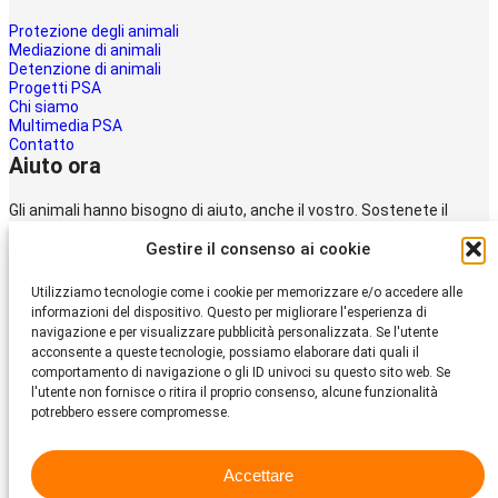
Protezione degli animali
Mediazione di animali
Detenzione di animali
Progetti PSA
Chi siamo
Multimedia PSA
Contatto
Aiuto ora
Gli animali hanno bisogno di aiuto, anche il vostro. Sostenete il
lavoro della
Gestire il consenso ai cookie
Protezione svizzera degli animali PSA.
Donare
Utilizziamo tecnologie come i cookie per memorizzare e/o accedere alle
Protezione Svizzera
informazioni del dispositivo. Questo per migliorare l'esperienza di
degli Animali PSA
navigazione e per visualizzare pubblicità personalizzata. Se l'utente
acconsente a queste tecnologie, possiamo elaborare dati quali il
comportamento di navigazione o gli ID univoci su questo sito web. Se
Dornacherstrasse 101
l'utente non fornisce o ritira il proprio consenso, alcune funzionalità
CH-4053 Basilea
potrebbero essere compromesse.
Telefono 058 510 64 00
psa@protezione-animali.com
Accettare