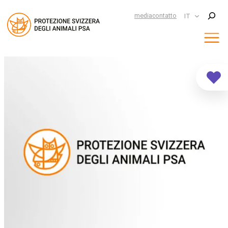
Suchen
media
contatto
IT