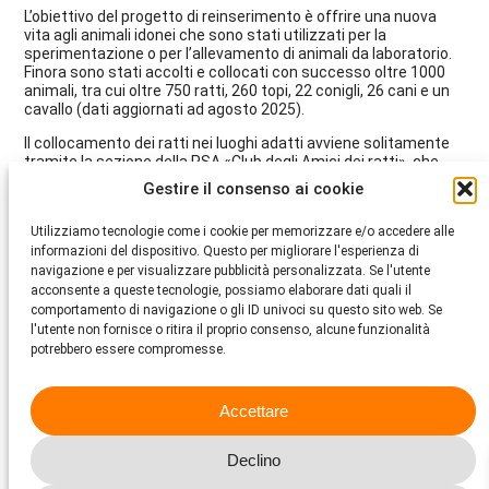
L’obiettivo del progetto di reinserimento è offrire una nuova
vita agli animali idonei che sono stati utilizzati per la
sperimentazione o per l’allevamento di animali da laboratorio.
Finora sono stati accolti e collocati con successo oltre 1000
animali, tra cui oltre 750 ratti, 260 topi, 22 conigli, 26 cani e un
cavallo (dati aggiornati ad agosto 2025).
Il collocamento dei ratti nei luoghi adatti avviene solitamente
tramite la sezione della PSA «Club degli Amici dei ratti», che
finora è riuscita a dare una nuova casa a tutti gli animali
Gestire il consenso ai cookie
mansueti e vivaci. I topi e gli altri animali inclusi nel progetto di
reinserimento vengono affidati a diverse sezioni della PSA per il
Utilizziamo tecnologie come i cookie per memorizzare e/o accedere alle
collocamento presso famiglie private; anche in questo caso,
informazioni del dispositivo. Questo per migliorare l'esperienza di
finora tutti gli animali presi in carico hanno trovato una nuova
navigazione e per visualizzare pubblicità personalizzata. Se l'utente
casa. Purtroppo, negli allevamenti di animali da laboratorio ci
sono solo pochi topi non geneticamente modificati e idonei al
acconsente a queste tecnologie, possiamo elaborare dati quali il
reinserimento. Inoltre, non è possibile trasferire animali che
comportamento di navigazione o gli ID univoci su questo sito web. Se
hanno partecipato ad esperimenti di media o alta intensità.
l'utente non fornisce o ritira il proprio consenso, alcune funzionalità
potrebbero essere compromesse.
La PSA si impegna a coinvolgere nel progetto di ricollocamento
altri allevamenti di animali da laboratorio e le proprie sezioni,
per continuare a offrire la possibilità di una seconda vita ai
Accettare
roditori e ad altre specie da laboratorio.
Declino
Video