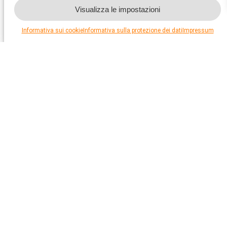
Visualizza le impostazioni
Informativa sui cookie
Informativa sulla protezione dei dati
Impressum
Rapporti dei media
«Labormäuse suchen ein neues
Zuhause»
Bieler Tagblatt 20.1.22