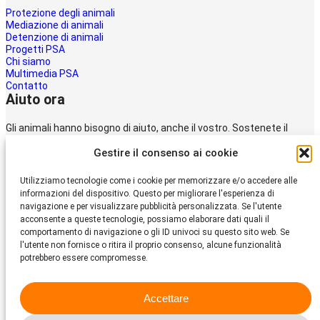
Protezione degli animali
Mediazione di animali
Detenzione di animali
Progetti PSA
Chi siamo
Multimedia PSA
Contatto
Aiuto ora
Gli animali hanno bisogno di aiuto, anche il vostro. Sostenete il
lavoro della
Gestire il consenso ai cookie
Protezione svizzera degli animali PSA.
Donare
Utilizziamo tecnologie come i cookie per memorizzare e/o accedere alle
Protezione Svizzera
informazioni del dispositivo. Questo per migliorare l'esperienza di
degli Animali PSA
navigazione e per visualizzare pubblicità personalizzata. Se l'utente
acconsente a queste tecnologie, possiamo elaborare dati quali il
comportamento di navigazione o gli ID univoci su questo sito web. Se
Dornacherstrasse 101
l'utente non fornisce o ritira il proprio consenso, alcune funzionalità
CH-4053 Basilea
potrebbero essere compromesse.
Telefono 058 510 64 00
psa@protezione-animali.com
Accettare
Facebook
Instagram
YouTube