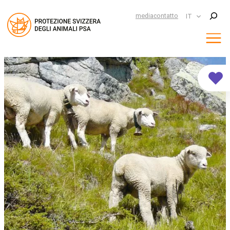
Suchen
media
contatto
IT