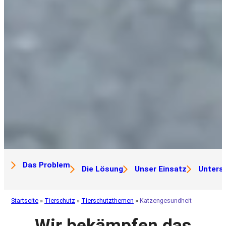
Das Problem
Die Lösung
Unser Einsatz
Unters
Startseite
»
Tierschutz
»
Tierschutzthemen
»
Katzengesundheit
Wir bekämpfen das