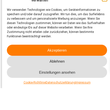
verwalten
Katzen, die ausgesetzt werden oder den Anschluss an ein
Zuhause verlieren, sind plötzlich auf sich allein gestellt. Ohne
Wir verwenden Technologien wie Cookies, um Geräteinformationen zu
Kastration vermehren sie sich unkontrolliert auf Bauernhöfen,
speichern und/oder darauf zuzugreifen. Wir tun dies, um das Surferlebnis
in verlassenen Schuppen, in Gartensiedlungen oder
zu verbessern und um personalisierte Werbung anzuzeigen. Wenn Sie
Industriearealen. Es entstehen Kolonien verwilderter,
diesen Technologien zustimmen, können wir Daten wie das Surfverhalten
menschenscheuer Katzen, deren Leben von Hunger, Krankheit
oder eindeutige IDs auf dieser Website verarbeiten. Wenn Sie Ihre
und dem ständigen Kampf ums Überleben geprägt ist.
Zustimmung nicht erteilen oder zurückziehen, können bestimmte
Funktionen beeinträchtigt werden.
Schätzungsweise 220’000 Katzen sind heute in der Schweiz
betroffen. Wenn wir nicht eingreifen, wächst dieses Leid
stetig weiter. Deshalb ist es wichtig, jetzt zu handeln und
diesen Tieren die Unterstützung zu geben, die sie brauchen.
Akzeptieren
Zu den Fakten und Zahlen
Ablehnen
Einstellungen ansehen
Die Lösung:
Cookie-Richtlinie
Datenschutzerklärung
Impressum
Kastration stoppt das Tierleid
nachhaltig
Die Kastration ist die tierfreundlichste und weltweit bewährte