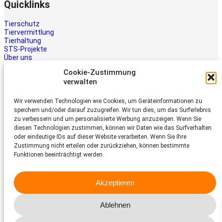
Quicklinks
Tierschutz
Tiervermittlung
Tierhaltung
STS-Projekte
Über uns
STS-Multimedia
Cookie-Zustimmung
Kontakt
verwalten
Jetzt helfen
Wir verwenden Technologien wie Cookies, um Geräteinformationen zu
Tiere brauchen Hilfe – auch Ihre.
speichern und/oder darauf zuzugreifen. Wir tun dies, um das Surferlebnis
Unterstützen Sie die Arbeit des
zu verbessern und um personalisierte Werbung anzuzeigen. Wenn Sie
Schweizer Tierschutz STS.
diesen Technologien zustimmen, können wir Daten wie das Surfverhalten
Jetzt spenden
oder eindeutige IDs auf dieser Website verarbeiten. Wenn Sie Ihre
Schweizer Tierschutz STS
Zustimmung nicht erteilen oder zurückziehen, können bestimmte
Funktionen beeinträchtigt werden.
Dornacherstrasse 101
CH-4053 Basel
Akzeptieren
Telefon 058 510 64 00
sts@tierschutz.com
Ablehnen
Facebook
Instagram
YouTube
LinkedIn