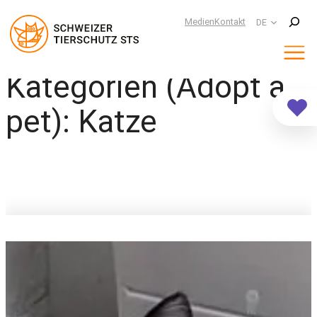
Suchen
Medien
Kontakt
DE
Kategorien (Adopt a
Zum
Inhalt
springen
pet):
Katze