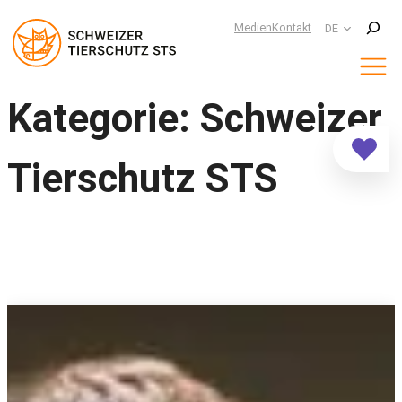
Suchen
Medien
Kontakt
DE
Zum
Kategorie:
Schweizer
Inhalt
springen
Tierschutz STS