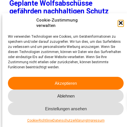
Geplante Wolfsabschüsse
gefährden nachhaltigen Schutz
von Nutztieren und
Cookie-Zustimmung
Rudelstrukturen
verwalten
Wir verwenden Technologien wie Cookies, um Geräteinformationen zu
26.9.2025
speichern und/oder darauf zuzugreifen. Wir tun dies, um das Surferlebnis
Der Schweizer Tierschutz STS zeigt sich tief bestürzt über
zu verbessern und um personalisierte Werbung anzuzeigen. Wenn Sie
die Entscheidung des Bundesamtes für Umwelt von dieser
diesen Technologien zustimmen, können wir Daten wie das Surfverhalten
Woche, Wolfsabschüsse in 21 Rudeln zu genehmigen.
oder eindeutige IDs auf dieser Website verarbeiten. Wenn Sie Ihre
Zustimmung nicht erteilen oder zurückziehen, können bestimmte
Funktionen beeinträchtigt werden.
Akzeptieren
Ablehnen
Einstellungen ansehen
Cookie-Richtlinie
Datenschutzerklärung
Impressum