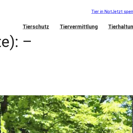
Tier in Not
Jetzt spe
Tierschutz
Tiervermittlung
Tierhaltu
te):
–