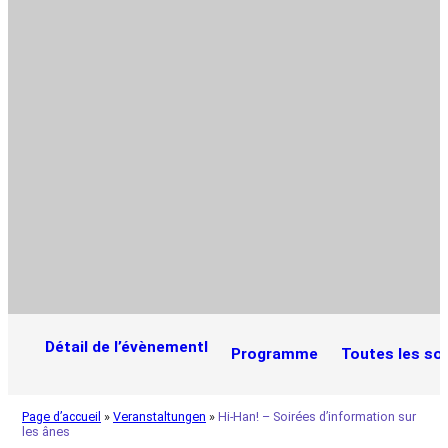
Détail de l’évènementl
Programme
Toutes les so
Page d’accueil
»
Veranstaltungen
»
Hi-Han! – Soirées d’information sur
les ânes