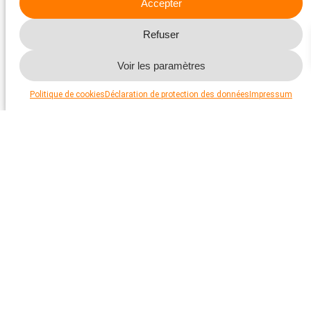
Accepter
Zoom-Link:
Zoom Link
Refuser
Programme
Voir les paramètres
18 h 30
Salutations
Sandra Schaefler, Protection Suisse des Animaux PSA
Politique de cookies
Déclaration de protection des données
Impressum
18 h 35
«St-Nicolas, Le Père Fouettard et les ânes»
Edith Müller, Fondation Eselmüller
18 h 50
«Résultats de l’enquête scientifique menée
auprès des propriétaires d’ânes»
Julia Schaefler, doctorante, ISME Clinique équine
Berne
19 h 20
«Nouveau projet sur la santé des ânes à la
clinique équine ISME de Berne – votre âne peut
participer!»
Solange Oesch, Dr méd. vét, ISME Clinique équine
Berne
19 h 40
Questions et discussions