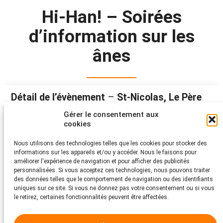
Hi-Han! – Soirées
d’information sur les
ânes
Détail de l’évènement
–
St-Nicolas, Le Père
Fouettard et les ânes – et les dernières
Gérer le consentement aux
découvertes & études prévues dans le
cookies
domaine des ânes et de la médecine asine
Nous utilisons des technologies telles que les cookies pour stocker des
informations sur les appareils et/ou y accéder. Nous le faisons pour
Quand
:
Jeudi 14 décembre 2023
améliorer l'expérience de navigation et pour afficher des publicités
Lieu
:
Zoom
personnalisées. Si vous acceptez ces technologies, nous pouvons traiter
des données telles que le comportement de navigation ou des identifiants
Heure
:
18 h 30 à 20 h 00
uniques sur ce site. Si vous ne donnez pas votre consentement ou si vous
le retirez, certaines fonctionnalités peuvent être affectées.
Organisateur
:
Protection Suisse des Animaux PSA et son
groupe de travail âne