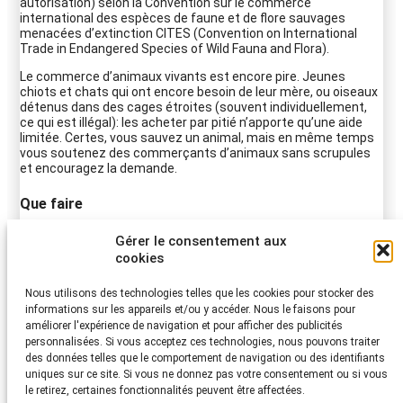
autorisation) selon la Convention sur le commerce
international des espèces de faune et de flore sauvages
menacées d’extinction CITES (Convention on International
Trade in Endangered Species of Wild Fauna and Flora).
Le commerce d’animaux vivants est encore pire. Jeunes
chiots et chats qui ont encore besoin de leur mère, ou oiseaux
détenus dans des cages étroites (souvent individuellement,
ce qui est illégal): les acheter par pitié n’apporte qu’une aide
limitée. Certes, vous sauvez un animal, mais en même temps
vous soutenez des commerçants d’animaux sans scrupules
et encouragez la demande.
Que faire
Renoncez dans la mesure du possible à acheter par pitié des
Gérer le consentement aux
animaux vivants. N’achetez pas de souvenirs ayant impliqué
cookies
l’abattage d’animaux; renseignez-vous sur le matériel et son
origine.
Nous utilisons des technologies telles que les cookies pour stocker des
informations sur les appareils et/ou y accéder. Nous le faisons pour
améliorer l'expérience de navigation et pour afficher des publicités
personnalisées. Si vous acceptez ces technologies, nous pouvons traiter
des données telles que le comportement de navigation ou des identifiants
uniques sur ce site. Si vous ne donnez pas votre consentement ou si vous
le retirez, certaines fonctionnalités peuvent être affectées.