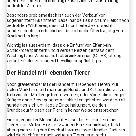
unermessliches Leid und trägt zusätzlich zur Ausrottung
bedrohter Arten bei.
Besonders problematisch ist auch der Verkauf von
sogenanntem Bushmeat. Dabei handelt es sich um Fleisch von
bedrohten Wildtieren, das nicht nur Tierleid verursacht,
sondern auch ein erhebliches Risiko für die Übertragung von
Krankheiten birgt.
Wichtig ist ausserdem, dass die Einfuhr von Elfenbein,
Schildkrötenpanzern und diversen Pelzen gemäss dem
Washingtoner Artenschutzübereinkommen (CITES) streng
verboten oder zumindest bewilligungspflichtig ist.
Der Handel mit lebenden Tieren
Noch gravierender ist der Handel mit lebenden Tieren. Auf
vielen Märkten sieht man junge Hunde und Katzen, die viel zu
früh von der Mutter getrennt wurden, oder Vögel, die in engen
Käfigen ohne Bewegungsmöglichkeiten gehalten werden. Oft
handelt es sich um illegale Einzelhaltungen, die den
Grundbedürfnissen der Tiere in keiner Weise entsprechen.
Ein sogenannter Mitleidskauf – also das Freikaufen eines
Tieres aus Mitleid – rettet zwar ein Einzelschicksal, stärkt
aber gleichzeitig das Geschäft skrupelloser Händler. Dadurch
wird die Nachfrage nach weiteren Tieren erst recht