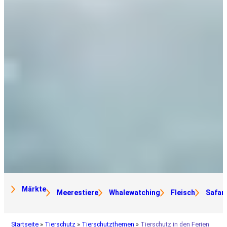
Märkte
Meerestiere
Whalewatching
Fleisch
Safari
Startseite
»
Tierschutz
»
Tierschutzthemen
»
Tierschutz in den Ferien