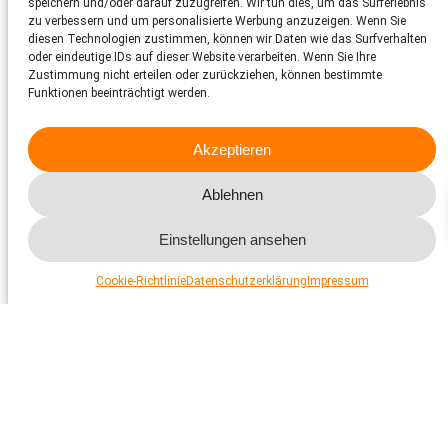
speichern und/oder darauf zuzugreifen. Wir tun dies, um das Surferlebnis
zu verbessern und um personalisierte Werbung anzuzeigen. Wenn Sie
diesen Technologien zustimmen, können wir Daten wie das Surfverhalten
oder eindeutige IDs auf dieser Website verarbeiten. Wenn Sie Ihre
Zustimmung nicht erteilen oder zurückziehen, können bestimmte
Funktionen beeinträchtigt werden.
Akzeptieren
Ablehnen
Whalewatching – Faszination mit
Schattenseiten
Einstellungen ansehen
Wale oder Delfine in freier Wildbahn zu beobachten, ist für viele
Cookie-Richtlinie
Datenschutzerklärung
Impressum
Menschen ein unvergessliches Erlebnis – und kann durchaus
sinnvoll sein. Solche Begegnungen sensibilisieren uns für diese
intelligenten, schützenswerten Tiere. Zudem zeigen
wirtschaftliche Entwicklungen, dass lebende Meeressäuger
oft mehr Wert haben als tote: Der Whalewatching-Tourismus
spült weltweit höhere Summen in die Kassen als der
traditionelle Walfang – selbst in Ländern wie Japan, Island oder
Norwegen, die noch immer am Fang festhalten.