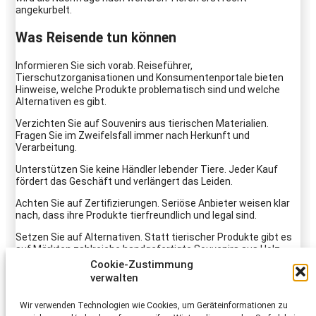
angekurbelt.
Was Reisende tun können
Informieren Sie sich vorab. Reiseführer,
Tierschutzorganisationen und Konsumentenportale bieten
Hinweise, welche Produkte problematisch sind und welche
Alternativen es gibt.
Verzichten Sie auf Souvenirs
aus tierischen Materialien.
Fragen Sie im Zweifelsfall immer nach Herkunft und
Verarbeitung.
Unterstützen Sie keine Händler lebender Tiere. Jeder Kauf
fördert das Geschäft und verlängert das Leiden.
Achten Sie auf Zertifizierungen. Seriöse Anbieter weisen klar
nach, dass ihre Produkte tierfreundlich und legal sind.
Setzen Sie auf Alternativen. Statt tierischer Produkte gibt es
auf Märkten zahlreiche handgefertigte Souvenirs aus Holz,
Glas, Keramik oder Textilien – diese sind nicht nur
Cookie-Zustimmung
tierfreundlich, sondern oft auch einzigartiger.
verwalten
Wir verwenden Technologien wie Cookies, um Geräteinformationen zu