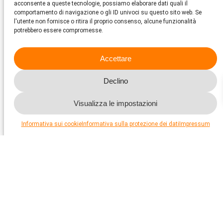
acconsente a queste tecnologie, possiamo elaborare dati quali il
comportamento di navigazione o gli ID univoci su questo sito web. Se
Se possibile, non acquistate animali vivi per compassione. Non
l'utente non fornisce o ritira il proprio consenso, alcune funzionalità
comprate neanche souvenir fabbricati uccidendo animali.
potrebbero essere compromesse.
Informatevi sempre sul materiale e sulla provenienza.
Accettare
Declino
Visualizza le impostazioni
Informativa sui cookie
Informativa sulla protezione dei dati
Impressum
Whalewatching
Osservare le balene o i delfini liberi in natura è di sicuro
affascinante e può avere un senso: sensibilizza a favore di
questi animali intelligenti e degni di essere protetti. E forse un
giorno i Paesi che ancora praticano la caccia alle balene
(Giappone, Islanda, Norvegia) passeranno dai mammiferi marini