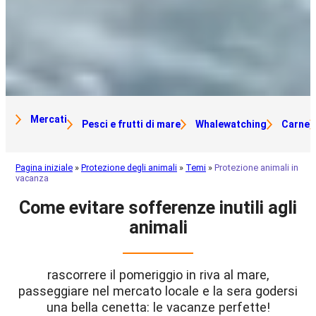
Mercati
Pesci e frutti di mare
Whalewatching
Carne
Pagina iniziale
»
Protezione degli animali
»
Temi
»
Protezione animali in
vacanza
Come evitare sofferenze inutili agli
animali
rascorrere il pomeriggio in riva al mare,
passeggiare nel mercato locale e la sera godersi
una bella cenetta: le vacanze perfette!