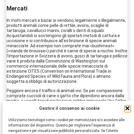
Mercati
In molti mercati e bazar si vendono, legalmente o illegalmente,
prodotti animali come pelle di rettile, avorio, scaglie di
tartaruga, cavallucci marini, coralli o denti di squalo.
Acquistandoli si sostengono gli spietati metodi di cattura e
uccisione e si contribuisce all’estinzione di specie animali
minacciate. Ad esempio non comprate mai «bushmeat»
(«viande de brousse») perché è carne di specie a rischio. Inoltre
l’importazione in Svizzera di avorio, gusci di tartaruga e pellicce
varie è proibita dalla Convenzione di Washington sul
commercio internazionale delle specie minacciate di
estinzione CITES (Convention on International Trade in
Endangered Species of Wild Fauna and Flora) o almeno
soggetta a obbligo di autorizzazione.
Peggiore ancora il traffico di animali vivi. Se per compassione
comprate cuccioli di cane o gatto che dipendono ancora dalla
madre, o uccelli tenuti nei bazar in gabbie minuscole (tra l’altro
in detenzione singola, che è illegale) non li aiutate molto: forse
Gestire il consenso ai cookie
così salvate un singolo esemplare, ma nel contempo
foraggiate i trafficanti senza scrupoli e incoraggiate un
Utilizziamo tecnologie come i cookie per memorizzare e/o accedere alle
rimpiazzo continuo.
informazioni del dispositivo. Questo per migliorare l'esperienza di
navigazione e per visualizzare pubblicità personalizzata. Se l'utente
Cosa fare