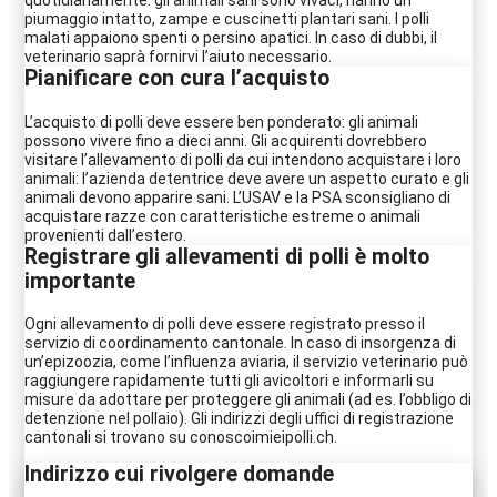
quotidianamente: gli animali sani sono vivaci, hanno un
piumaggio intatto, zampe e cuscinetti plantari sani. I polli
malati appaiono spenti o persino apatici. In caso di dubbi, il
veterinario saprà fornirvi l’aiuto necessario.
Pianificare con cura l’acquisto
L’acquisto di polli deve essere ben ponderato: gli animali
possono vivere fino a dieci anni. Gli acquirenti dovrebbero
visitare l’allevamento di polli da cui intendono acquistare i loro
animali: l’azienda detentrice deve avere un aspetto curato e gli
animali devono apparire sani. L’USAV e la PSA sconsigliano di
acquistare razze con caratteristiche estreme o animali
provenienti dall’estero.
Registrare gli allevamenti di polli è molto
importante
Ogni allevamento di polli deve essere registrato presso il
servizio di coordinamento cantonale. In caso di insorgenza di
un’epizoozia, come l’influenza aviaria, il servizio veterinario può
raggiungere rapidamente tutti gli avicoltori e informarli su
misure da adottare per proteggere gli animali (ad es. l’obbligo di
detenzione nel pollaio). Gli indirizzi degli uffici di registrazione
cantonali si trovano su conoscoimieipolli.ch.
Indirizzo cui rivolgere domande