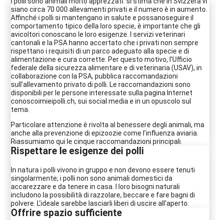
I polli sono animali molto apprezzati: si stima che in Svizzera vi
siano circa 70 000 allevamenti privati e il numero è in aumento.
Affinché i polli si mantengano in salute e possanoseguire il
comportamento tipico della loro specie, è importante che gli
avicoltori conoscano le loro esigenze. I servizi veterinari
cantonali e la PSA hanno accertato che i privati non sempre
rispettano i requisiti di un parco adeguato alla specie e di
alimentazione e cura corrette. Per questo motivo, l’Ufficio
federale della sicurezza alimentare e di veterinaria (USAV), in
collaborazione con la PSA, pubblica raccomandazioni
sull’allevamento privato di polli. Le raccomandazioni sono
disponibili per le persone interessate sulla pagina Internet
conoscoimieipolli.ch, sui social media e in un opuscolo sul
tema.
Particolare attenzione è rivolta al benessere degli animali, ma
anche alla prevenzione di epizoozie come l’influenza aviaria.
Riassumiamo qui le cinque raccomandazioni principali.
Rispettare le esigenze dei polli
In natura i polli vivono in gruppo e non devono essere tenuti
singolarmente; i polli non sono animali domestici da
accarezzare e da tenere in casa. I loro bisogni naturali
includono la possibilità di razzolare, beccare e fare bagni di
polvere. L’ideale sarebbe lasciarli liberi di uscire all’aperto.
Offrire spazio sufficiente