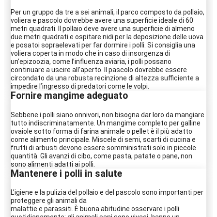
Per un gruppo da tre a sei animali, il parco composto da pollaio,
voliera e pascolo dovrebbe avere una superficie ideale di 60
metri quadrati. Il pollaio deve avere una superficie di almeno
due metri quadrati e ospitare nidi per la deposizione delle uova
e posatoi sopraelevati per far dormire i polli. Si consiglia una
voliera coperta in modo che in caso di insorgenza di
un’epizoozia, come l’influenza aviaria, i polli possano
continuare a uscire all’aperto. Il pascolo dovrebbe essere
circondato da una robusta recinzione di altezza sufficiente a
impedire l’ingresso di predatori come le volpi.
Fornire mangime adeguato
Sebbene i polli siano onnivori, non bisogna dar loro da mangiare
tutto indiscriminatamente. Un mangime completo per galline
ovaiole sotto forma di farina animale o pellet è il più adatto
come alimento principale. Miscele di semi, scarti di cucina e
frutti di arbusti devono essere somministrati solo in piccole
quantità. Gli avanzi di cibo, come pasta, patate o pane, non
sono alimenti adatti ai polli.
Mantenere i polli in salute
L’igiene e la pulizia del pollaio e del pascolo sono importanti per
proteggere gli animali da
malattie e parassiti. È buona abitudine osservare i polli