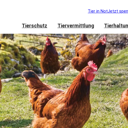
Tier in Not
Jetzt spe
Tierschutz
Tiervermittlung
Tierhaltu