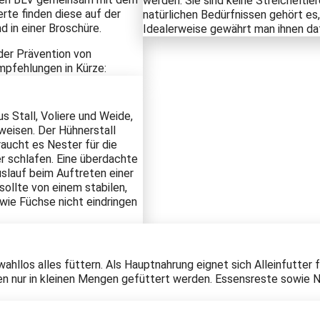
werden. Sie sind keine Streicheltie
rte finden diese auf der
natürlichen Bedürfnissen gehört es
d in einer Broschüre.
Idealerweise gewährt man ihnen daf
der Prävention von
mpfehlungen in Kürze:
s Stall, Voliere und Weide,
weisen. Der Hühnerstall
aucht es Nester für die
r schlafen. Eine überdachte
slauf beim Auftreten einer
ollte von einem stabilen,
ie Füchse nicht eindringen
wahllos alles füttern. Als Hauptnahrung eignet sich Alleinfutter
n nur in kleinen Mengen gefüttert werden. Essensreste sowie Nu