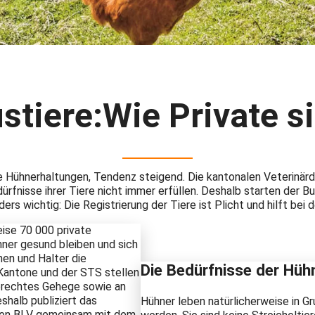
tiere:Wie Private si
e Hühnerhaltungen, Tendenz steigend. Die kantonalen Veterinärd
dürfnisse ihrer Tiere nicht immer erfüllen. Deshalb starten der
rs wichtig: Die Registrierung der Tiere ist Plicht und hilft bei
eise 70 000 private
ner gesund bleiben und sich
nen und Halter die
Die Bedürfnisse der Hühn
 Kantone und der STS stellen
gerechtes Gehege sowie an
eshalb publiziert das
Hühner leben natürlicherweise in G
esen BLV gemeinsam mit dem