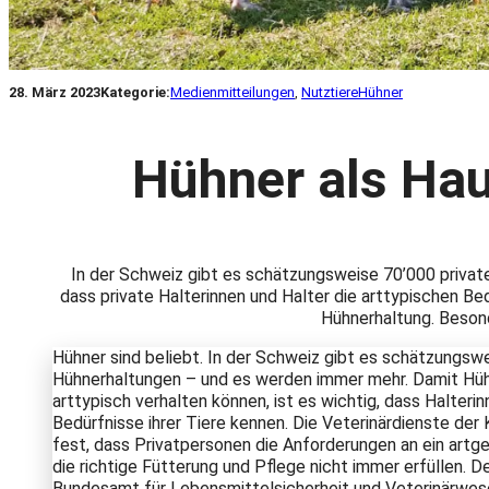
28. März 2023
Kategorie:
Medienmitteilungen
, 
Nutztiere
Hühner
Hühner als Haus
In der Schweiz gibt es schätzungsweise 70’000 privat
dass private Halterinnen und Halter die arttypischen Be
Hühnerhaltung. Besonde
Hühner sind beliebt. In der Schweiz gibt es schätzungsw
Hühnerhaltungen – und es werden immer mehr. Damit Hüh
arttypisch verhalten können, ist es wichtig, dass Halterin
Bedürfnisse ihrer Tiere kennen. Die Veterinärdienste der
fest, dass Privatpersonen die Anforderungen an ein art
die richtige Fütterung und Pflege nicht immer erfüllen. D
Bundesamt für Lebensmittelsicherheit und Veterinärw