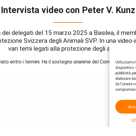
Intervista video con Peter V. Kunz
 dei delegati del 15 marzo 2025 a Basilea, il memb
ezione Svizzera degli Animali SVP. In una video-i
vari temi legati alla protezione degli animali.
ato entro i termini. Ha il sostegno unanime del Comitato di ricer
Utilizziamo 
dispositivo.
pubblicità p
elaborare da
Se l'utente n
compromess
Acc
In