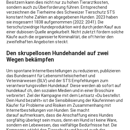
Besitzern kann dies nicht nur zu hohen Tierarztkosten,
sondern auch zu Überforderung führen. Entsprechend
verzeichnen die Tierheime des Schweizer Tierschutz STS
konstant hohe Zahlen an abgegebenen Hunden. 2023 haben
sie insgesamt 1838 aufgenommen (2022: 2041). Die
tierschutzwidrige Hundeproduktion wird durch jeden Kauf aus
einer dubiosen Quelle angekurbelt. Nicht zuletzt fördern solche
Käufe auch die organisierte Kriminalität, die oft hinter den
zweifelhaften Angeboten steckt.
Den skrupellosen Hundehandel auf zwei
Wegen bekämpfen
Um spontane Internetbestellungen zu reduzieren, publizieren
das Bundesamt für Lebensmittelsicherheit und
Veterinärwesen (BLV) und der STS Empfehlungen zum
verantwortungsvollen Hundekauf. Diese werden ab sofort auf
hundekauf.ch, den sozialen Medien und in einer Broschüre
verbreitet. Ziel der Kampagne mit dem Leitsatz «Du bestellst.
Dein Hund bezahlt» ist die Sensibilisierung der Käuferinnen und
Käufer für Probleme und Risiken im Zusammenhang mit
Internetbestellungen von Hunden. Sie macht
darauf aufmerksam, dass die Anschaffung eines Hundes
sorgfältig überlegt sein muss, denn ein Hund ist keine Ware,
sondern ein Lebewesen, das vielfältige Bedürfnisse hat. Die