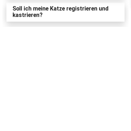
Soll ich meine Katze registrieren und
kastrieren?
Katze oder Kater?
Rassekatze oder Mischling?
Wo kann ich eine Katze kaufen oder
adoptieren?
Katze aus dem Tierheim
In Tierheimen warten viele Katzen auf einen guten
Lebensplatz. Wir empfehlen deshalb, sich zuerst dort