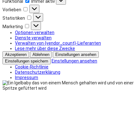
Funktional
Immer aktiv
Vorlieben
Vorlieben
Statistiken
Statistiken
Marketing
Marketing
Optionen verwalten
Dienste verwalten
Verwalten von {vendor_count}-Lieferanten
Lese mehr über diese Zwecke
Akzeptieren
Ablehnen
Einstellungen ansehen
Einstellungen ansehen
Einstellungen speichern
Cookie-Richtlinie
Datenschutzerklärung
Impressum
Zum
Inhalt
springen