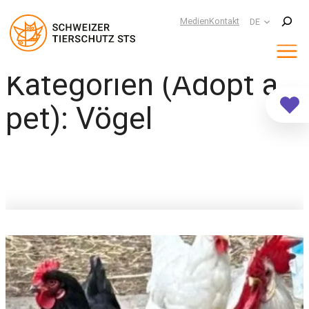
Suchen
Medien
Kontakt
DE
Kategorien (Adopt a
Zum
Inhalt
springen
pet):
Vögel