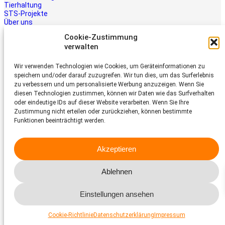
Tierhaltung
STS-Projekte
Über uns
STS-Multimedia
Cookie-Zustimmung
Kontakt
verwalten
Jetzt helfen
Wir verwenden Technologien wie Cookies, um Geräteinformationen zu
Tiere brauchen Hilfe – auch Ihre.
speichern und/oder darauf zuzugreifen. Wir tun dies, um das Surferlebnis
Unterstützen Sie die Arbeit des
zu verbessern und um personalisierte Werbung anzuzeigen. Wenn Sie
Schweizer Tierschutz STS.
diesen Technologien zustimmen, können wir Daten wie das Surfverhalten
Jetzt spenden
oder eindeutige IDs auf dieser Website verarbeiten. Wenn Sie Ihre
Schweizer Tierschutz STS
Zustimmung nicht erteilen oder zurückziehen, können bestimmte
Funktionen beeinträchtigt werden.
Dornacherstrasse 101
CH-4053 Basel
Akzeptieren
Telefon 058 510 64 00
sts@tierschutz.com
Ablehnen
Facebook
Instagram
YouTube
LinkedIn
Einstellungen ansehen
© 2026 Schweizer Tierschutz STS
Impressum
Datenschutz
Cookie-Richtlinie
Datenschutzerklärung
Impressum
Cookies-Richtlinien