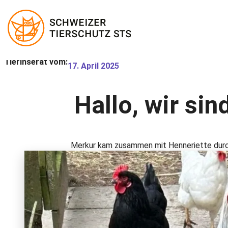
Zum
Tierinserat vom:
17. April 2025
Inhalt
springen
Hallo, wir sin
Merkur kam zusammen mit Henneriette durch