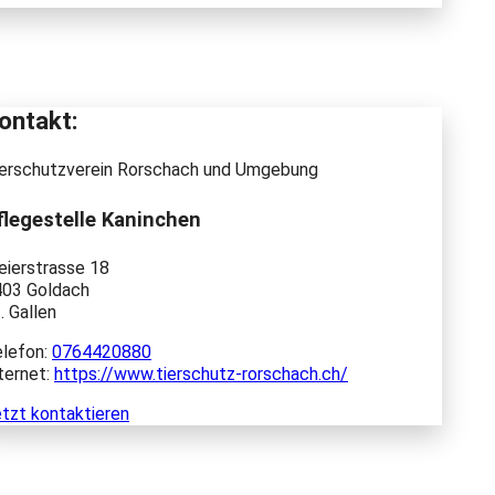
ontakt:
erschutzverein Rorschach und Umgebung
flegestelle Kaninchen
ierstrasse 18
403 Goldach
. Gallen
lefon:
0764420880
ternet:
https://www.tierschutz-rorschach.ch/
tzt kontaktieren