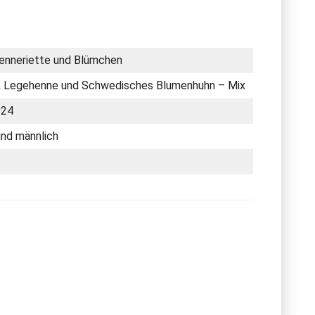
Henneriette und Blümchen
g, Legehenne und Schwedisches Blumenhuhn – Mix
024
und männlich