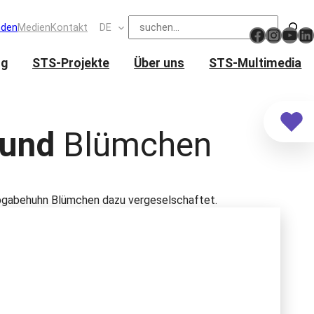
Suchen
nden
Medien
Kontakt
DE
https://www.facebook.com/schweizertier
Insta
You
Li
ng
STS-Projekte
Über uns
STS-Multimedia
und
Blümchen
Abgabehuhn Blümchen dazu vergeselschaftet.