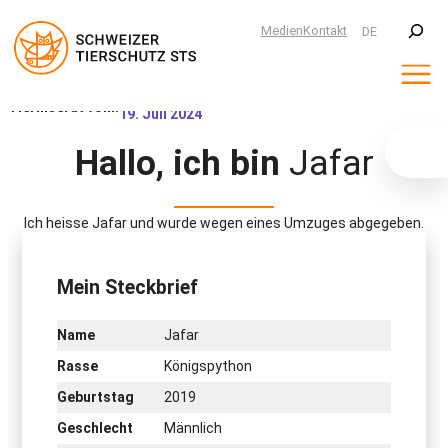
Suchen
Medien
Kontakt
DE
Zum
Tierinserat vom:
19. Juli 2024
Inhalt
springen
Hallo, ich bin
Jafar
Ich heisse Jafar und wurde wegen eines Umzuges abgegeben.
Mein Steckbrief
Name
Jafar
Rasse
Königspython
Geburtstag
2019
Geschlecht
Männlich