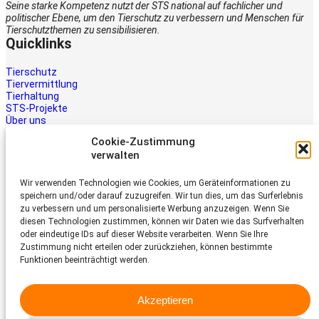
Seine starke Kompetenz nutzt der STS national auf fachlicher und
politischer Ebene, um den Tierschutz zu verbessern und Menschen für
Tierschutzthemen zu sensibilisieren.
Quicklinks
Tierschutz
Tiervermittlung
Tierhaltung
STS-Projekte
Über uns
STS-Multimedia
Cookie-Zustimmung
Kontakt
verwalten
Jetzt helfen
Wir verwenden Technologien wie Cookies, um Geräteinformationen zu
Tiere brauchen Hilfe – auch Ihre.
speichern und/oder darauf zuzugreifen. Wir tun dies, um das Surferlebnis
Unterstützen Sie die Arbeit des
zu verbessern und um personalisierte Werbung anzuzeigen. Wenn Sie
Schweizer Tierschutz STS.
diesen Technologien zustimmen, können wir Daten wie das Surfverhalten
Jetzt spenden
oder eindeutige IDs auf dieser Website verarbeiten. Wenn Sie Ihre
Schweizer Tierschutz STS
Zustimmung nicht erteilen oder zurückziehen, können bestimmte
Funktionen beeinträchtigt werden.
Dornacherstrasse 101
CH-4053 Basel
Akzeptieren
Telefon 058 510 64 00