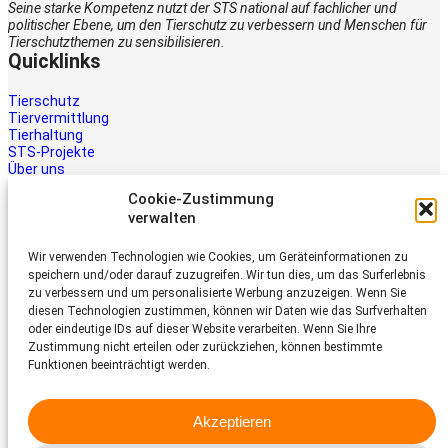
Seine starke Kompetenz nutzt der STS national auf fachlicher und
politischer Ebene, um den Tierschutz zu verbessern und Menschen für
Tierschutzthemen zu sensibilisieren.
Quicklinks
Tierschutz
Tiervermittlung
Tierhaltung
STS-Projekte
Über uns
STS-Multimedia
Cookie-Zustimmung
Kontakt
verwalten
Jetzt helfen
Wir verwenden Technologien wie Cookies, um Geräteinformationen zu
Tiere brauchen Hilfe – auch Ihre.
speichern und/oder darauf zuzugreifen. Wir tun dies, um das Surferlebnis
Unterstützen Sie die Arbeit des
zu verbessern und um personalisierte Werbung anzuzeigen. Wenn Sie
Schweizer Tierschutz STS.
diesen Technologien zustimmen, können wir Daten wie das Surfverhalten
Jetzt spenden
oder eindeutige IDs auf dieser Website verarbeiten. Wenn Sie Ihre
Schweizer Tierschutz STS
Zustimmung nicht erteilen oder zurückziehen, können bestimmte
Funktionen beeinträchtigt werden.
Dornacherstrasse 101
CH-4053 Basel
Akzeptieren
Telefon 058 510 64 00