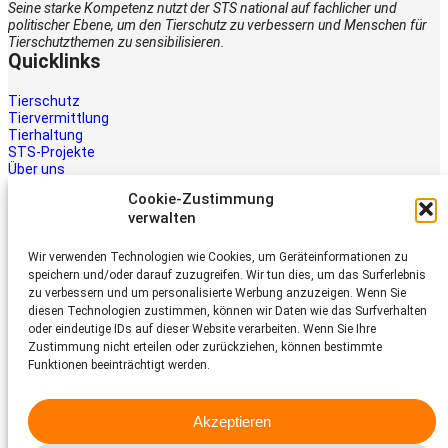
Seine starke Kompetenz nutzt der STS national auf fachlicher und
politischer Ebene, um den Tierschutz zu verbessern und Menschen für
Tierschutzthemen zu sensibilisieren.
Quicklinks
Tierschutz
Tiervermittlung
Tierhaltung
STS-Projekte
Über uns
STS-Multimedia
Cookie-Zustimmung
Kontakt
verwalten
Jetzt helfen
Wir verwenden Technologien wie Cookies, um Geräteinformationen zu
Tiere brauchen Hilfe – auch Ihre.
speichern und/oder darauf zuzugreifen. Wir tun dies, um das Surferlebnis
Unterstützen Sie die Arbeit des
zu verbessern und um personalisierte Werbung anzuzeigen. Wenn Sie
Schweizer Tierschutz STS.
diesen Technologien zustimmen, können wir Daten wie das Surfverhalten
Jetzt spenden
oder eindeutige IDs auf dieser Website verarbeiten. Wenn Sie Ihre
Schweizer Tierschutz STS
Zustimmung nicht erteilen oder zurückziehen, können bestimmte
Funktionen beeinträchtigt werden.
Dornacherstrasse 101
CH-4053 Basel
Akzeptieren
Telefon 058 510 64 00