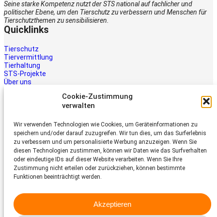
Seine starke Kompetenz nutzt der STS national auf fachlicher und
politischer Ebene, um den Tierschutz zu verbessern und Menschen für
Tierschutzthemen zu sensibilisieren.
Quicklinks
Tierschutz
Tiervermittlung
Tierhaltung
STS-Projekte
Über uns
STS-Multimedia
Cookie-Zustimmung
Kontakt
verwalten
Jetzt helfen
Wir verwenden Technologien wie Cookies, um Geräteinformationen zu
Tiere brauchen Hilfe – auch Ihre.
speichern und/oder darauf zuzugreifen. Wir tun dies, um das Surferlebnis
Unterstützen Sie die Arbeit des
zu verbessern und um personalisierte Werbung anzuzeigen. Wenn Sie
Schweizer Tierschutz STS.
diesen Technologien zustimmen, können wir Daten wie das Surfverhalten
Jetzt spenden
oder eindeutige IDs auf dieser Website verarbeiten. Wenn Sie Ihre
Schweizer Tierschutz STS
Zustimmung nicht erteilen oder zurückziehen, können bestimmte
Funktionen beeinträchtigt werden.
Dornacherstrasse 101
CH-4053 Basel
Akzeptieren
Telefon 058 510 64 00